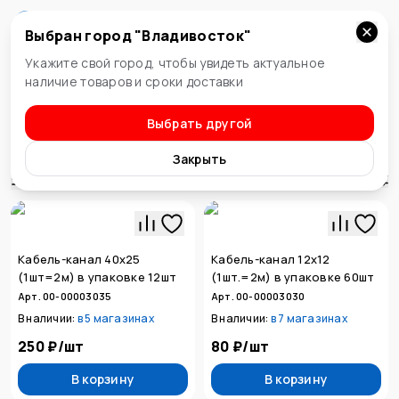
Выбран город "
Владивосток
"
Владивосток
Укажите свой город, чтобы увидеть актуальное
наличие товаров и сроки доставки
Выбрать другой
Электрический крепеж и прокладка
Кабель-канал
Закрыть
Сортировка
Кабель-канал 40х25
Кабель-канал 12х12
(1шт=2м) в упаковке 12шт
(1шт.=2м) в упаковке 60шт
Арт. 00-00003035
Арт. 00-00003030
В наличии:
в
5 магазинах
В наличии:
в
7 магазинах
250 ₽
/
шт
80 ₽
/
шт
В корзину
В корзину