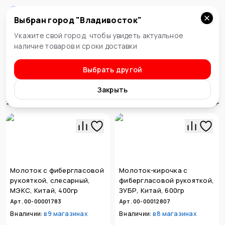
Выбран город "
Владивосток
"
Владивосток
Укажите свой город, чтобы увидеть актуальное
наличие товаров и сроки доставки
Выбрать другой
Ударно-рычажный инструмент
Молотки
Закрыть
Сортировка
Молоток с фибергласовой
Молоток-кирочка с
рукояткой, слесарный,
фибергласовой рукояткой,
МЭКС, Китай, 400гр
ЗУБР, Китай, 600гр
Арт. 00-00001783
Арт. 00-00012807
В наличии:
в
9 магазинах
В наличии:
в
8 магазинах