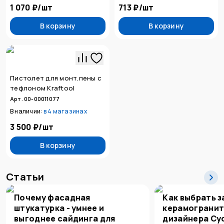
1 070 ₽
/
шт
713 ₽
/
шт
В корзину
В корзину
Пистолет для монт.пены с
тефлоном Kraftool
Арт. 00-00011077
В наличии:
в
4 магазинах
3 500 ₽
/
шт
В корзину
Статьи
Почему фасадная
Как выбрать з
штукатурка - умнее и
керамогранит
выгоднее сайдинга для
дизайнера Су