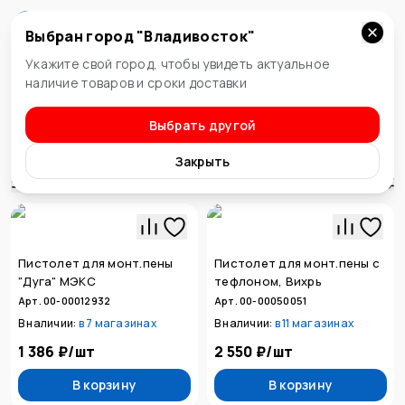
Выбран город "
Владивосток
"
Владивосток
Укажите свой город, чтобы увидеть актуальное
наличие товаров и сроки доставки
Выбрать другой
Пистолеты
Пистолеты для монтажной пены
Закрыть
Сортировка
Пистолет для монт.пены
Пистолет для монт.пены с
"Дуга" МЭКС
тефлоном, Вихрь
Арт. 00-00012932
Арт. 00-00050051
В наличии:
в
7 магазинах
В наличии:
в
11 магазинах
1 386 ₽
/
шт
2 550 ₽
/
шт
В корзину
В корзину