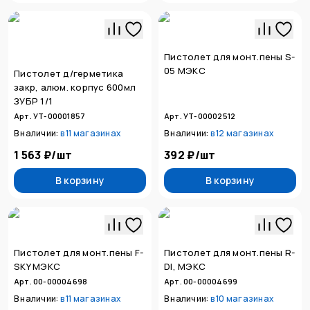
Пистолет для монт.пены S-
05 МЭКС
Пистолет д/герметика
закр, алюм. корпус 600мл
ЗУБР 1/1
Арт. УТ-00001857
Арт. УТ-00002512
В наличии:
в
11 магазинах
В наличии:
в
12 магазинах
1 563 ₽
/
шт
392 ₽
/
шт
В корзину
В корзину
Пистолет для монт.пены F-
Пистолет для монт.пены R-
SKY МЭКС
DI, МЭКС
Арт. 00-00004698
Арт. 00-00004699
В наличии:
в
11 магазинах
В наличии:
в
10 магазинах