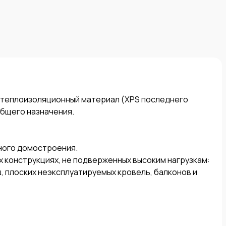
еплоизоляционный материал (XPS последнего 
бщего назначения. 

ого домостроения. 

конструкциях, не подверженных высоким нагрузкам: 

, плоских неэксплуатируемых кровель, балконов и 