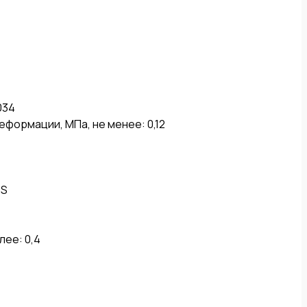
34

формации, МПа, не менее: 0,12

S

ее: 0,4
