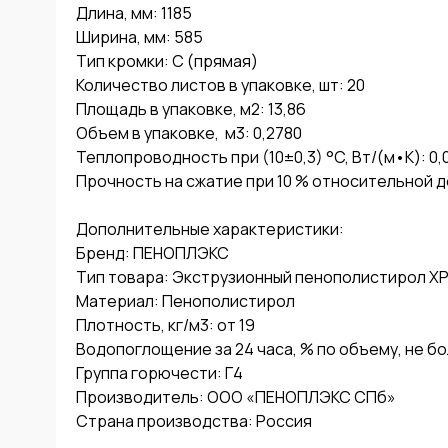
Длина, мм: 1185

Ширина, мм: 585

Тип кромки: С (прямая)

Количество листов в упаковке, шт: 20

Площадь в упаковке, м2: 13,86

Объем в упаковке,  м3: 0,2780

Теплопроводность при (10±0,3) °C, Вт/(м•К): 0,0
Прочность на сжатие при 10 % относительной де
Дополнительные характеристики:

Бренд: ПЕНОПЛЭКС

Тип товара: Экструзионный пенополистирол XP
Материал: Пенополистирол

Плотность, кг/м3: от 19

Водопоглощение за 24 часа, % по объему, не бол
Группа горючести: Г4

Производитель: ООО «ПЕНОПЛЭКС СПб»

Страна производства: Россия
