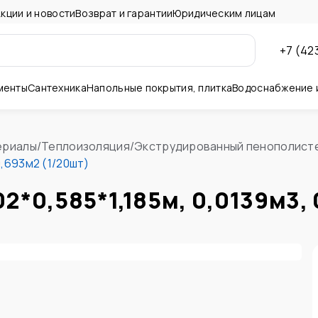
кции и новости
Возврат и гарантии
Юридическим лицам
+7 (42
менты
Сантехника
Напольные покрытия, плитка
Водоснабжение 
ны и потолок
ериалы
/
Теплоизоляция
/
Экструдированный пенополист
0,693м2 (1/20шт)
*0,585*1,185м, 0,0139м3, 