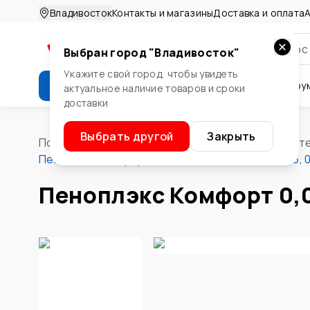
Владивосток
Контакты и магазины
Доставка и оплата
А
Выбран город "
Владивосток
"
Укажите свой город, чтобы увидеть
Каталог
Стройматериалы
Инстру
актуальное наличие товаров и сроки
доставки
Крепеж
Двери и окна
Сте
Выбрать другой
Закрыть
Помощник
/
Стройматериалы
/
Изоляционные мат
Пеноплэкс Комфорт 0,02*0,585*1,185м, 0,0139м3, 
Пеноплэкс Комфорт 0,02