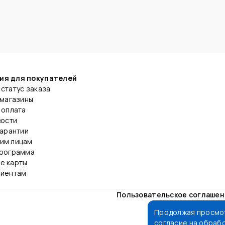
ия для покупателей
статус заказа
 магазины
 оплата
вости
гарантии
им лицам
программа
е карты
лиентам
Пользовательское соглаше
Продолжая просмот
согласие на обраб