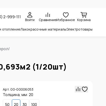
3) 2-999-111
Войти
Сравнение
Избранное
Корзина
и отопление
Лакокрасочные материалы
Электротовары
ерол
/
0,693м2 (1/20шт)
Арт. 00-00006053
Толщина, мм
:
20
50
20
30
100