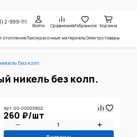
3) 2-999-111
Войти
Сравнение
Избранное
Корзина
и отопление
Лакокрасочные материалы
Электротовары
никель без колп.
ый никель без колп.
Арт. 00-00003802
260 ₽
/
шт