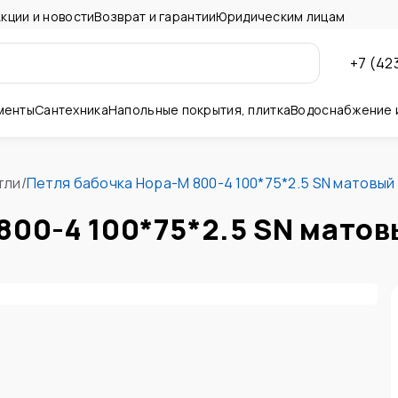
кции и новости
Возврат и гарантии
Юридическим лицам
+7 (42
менты
Сантехника
Напольные покрытия, плитка
Водоснабжение 
ны и потолок
тли
/
Петля бабочка Нора-М 800-4 100*75*2.5 SN матовый 
800-4 100*75*2.5 SN матов