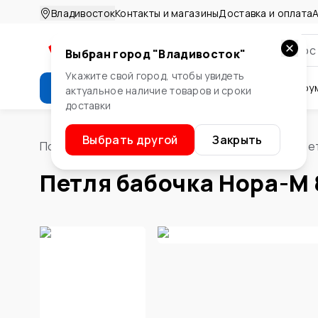
Владивосток
Контакты и магазины
Доставка и оплата
А
Выбран город "
Владивосток
"
Укажите свой город, чтобы увидеть
Каталог
Стройматериалы
Инстру
актуальное наличие товаров и сроки
доставки
Крепеж
Двери и окна
Сте
Выбрать другой
Закрыть
Помощник
/
Двери и окна
/
Дверная фурнитура
/
Пе
Петля бабочка Нора-М 