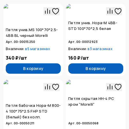
Петля унив. Нора-М 4BB-
STD 100*70*2,5 белая
Петля унив.MS 100*70*2.5-
4BB BL черный Morelli
Арт. 00-00015250
Арт. 00-00012923
В наличии:
в
5 магазинах
В наличии:
в
3 магазинах
340 ₽
/
шт
160 ₽
/
шт
В корзину
В корзину
Петля скрытая НН-4 РС
хром "Morelli"
Петля бабочка Нора-М 800-
4 100*75*2.5 FHP STD
(белый) без колп.
Арт. 00-00050211
Арт. 00-00050068