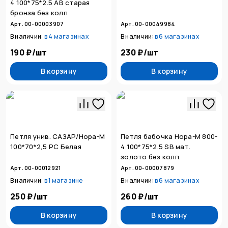
4 100*75*2.5 АВ старая
бронза без колп
Арт. 00-00003907
Арт. 00-00049984
В наличии:
в
4 магазинах
В наличии:
в
6 магазинах
190 ₽
/
шт
230 ₽
/
шт
В корзину
В корзину
Петля унив. САЗАР/Нора-М
Петля бабочка Нора-М 800-
100*70*2,5 РC Белая
4 100*75*2.5 SB мат.
золото без колп.
Арт. 00-00012921
Арт. 00-00007879
В наличии:
в
1 магазине
В наличии:
в
6 магазинах
250 ₽
/
шт
260 ₽
/
шт
В корзину
В корзину