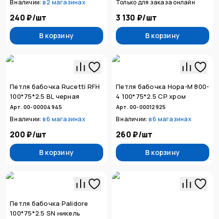
В наличии:
в
2 магазинах
Только для заказа онлайн
240 ₽
/
шт
3 130 ₽
/
шт
В корзину
В корзину
Петля бабочка Rucetti RFH
Петля бабочка Нора-М 800-
100*75*2.5 BL черная
4 100*75*2.5 CP хром
Арт. 00-00004945
Арт. 00-00012925
В наличии:
в
6 магазинах
В наличии:
в
6 магазинах
200 ₽
/
шт
260 ₽
/
шт
В корзину
В корзину
Петля бабочка Palidore
100*75*2.5 SN никель