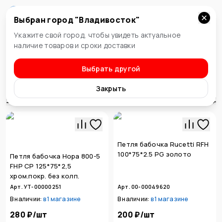
Выбран город "
Владивосток
"
Владивосток
Укажите свой город, чтобы увидеть актуальное
наличие товаров и сроки доставки
Выбрать другой
Дверная фурнитура
Петли
Закрыть
Сортировка
Петля бабочка Rucetti RFH
100*75*2.5 PG золото
Петля бабочка Нора 800-5
FHP СP 125*75*2,5
хром.покр. без колп.
Арт. УТ-00000251
Арт. 00-00049620
В наличии:
в
1 магазине
В наличии:
в
1 магазине
280 ₽
/
шт
200 ₽
/
шт