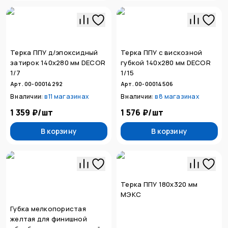
Терка ППУ д/эпоксидный
Терка ППУ с вискозной
затирок 140х280 мм DECOR
губкой 140х280 мм DECOR
1/7
1/15
Арт. 00-00014292
Арт. 00-00014506
В наличии:
в
11 магазинах
В наличии:
в
8 магазинах
1 359 ₽
/
шт
1 576 ₽
/
шт
В корзину
В корзину
Терка ППУ 180х320 мм
МЭКС
Губка мелкопористая
желтая для финишной