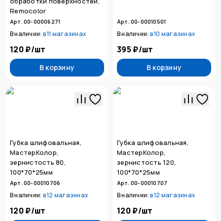
обработки поверхностей,
Remocolor
Арт. 00-00006271
Арт. 00-00010501
В наличии:
в
11 магазинах
В наличии:
в
10 магазинах
120 ₽
/
шт
395 ₽
/
шт
В корзину
В корзину
Губка шлифовальная,
Губка шлифовальная,
МастерКолор,
МастерКолор,
зернистость 80,
зернистость 120,
100*70*25мм
100*70*25мм
Арт. 00-00010706
Арт. 00-00010707
В наличии:
в
12 магазинах
В наличии:
в
12 магазинах
120 ₽
/
шт
120 ₽
/
шт