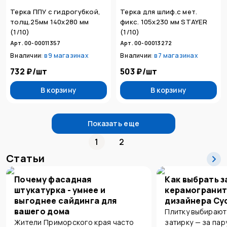
Терка ППУ с гидрогубкой,
Терка для шлиф.с мет.
толщ.25мм 140х280 мм
фикс. 105х230 мм STAYER
(1/10)
(1/10)
Арт. 00-00011357
Арт. 00-00013272
В наличии:
в
9 магазинах
В наличии:
в
7 магазинах
732 ₽
/
шт
503 ₽
/
шт
В корзину
В корзину
Показать еще
1
2
Статьи
Почему фасадная
Как выбрать з
штукатурка - умнее и
керамогранит
выгоднее сайдинга для
дизайнера Су
вашего дома
Плитку выбирают
Жители Приморского края часто
затирку — за пар