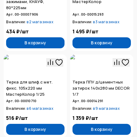
зажимами, КНАУФ,
МастерКолор
80*225мм
Арт. 00-00007906
Арт. 00-00015293
В наличии:
в
2 магазинах
В наличии:
в
3 магазинах
434 ₽
/
шт
1 495 ₽
/
шт
В корзину
В корзину
Терка для шлиф.с мет.
Терка ППУ д/цементных
фикс. 105х220 мм
затирок 140х280 мм DECOR
МастерКолор 1/25
1/7
Арт. 00-00010710
Арт. 00-00014291
В наличии:
в
6 магазинах
В наличии:
в
9 магазинах
516 ₽
/
шт
1 359 ₽
/
шт
В корзину
В корзину