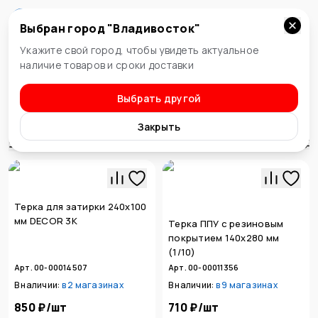
Выбран город "
Владивосток
"
Владивосток
Укажите свой город, чтобы увидеть актуальное
наличие товаров и сроки доставки
Выбрать другой
Инструмент штукатурный
Терки ППУ и шлифовальные
Закрыть
Сортировка
Терка для затирки 240х100
мм DECOR 3К
Терка ППУ с резиновым
покрытием 140х280 мм
(1/10)
Арт. 00-00014507
Арт. 00-00011356
В наличии:
в
2 магазинах
В наличии:
в
9 магазинах
850 ₽
/
шт
710 ₽
/
шт